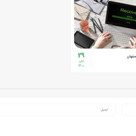
29
صفهان
آبان
1400