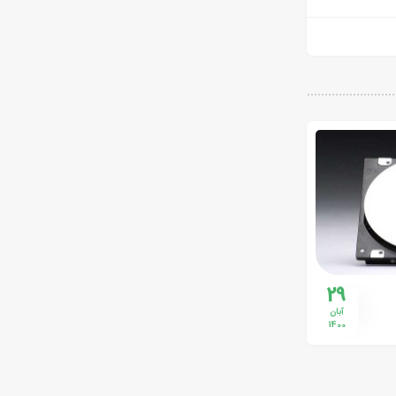
29
آبان
1400